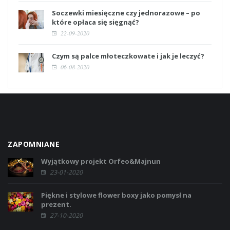
Soczewki miesięczne czy jednorazowe – po
które opłaca się sięgnąć?
22-09-2020
Czym są palce młoteczkowate i jak je leczyć?
06-08-2020
ZAPOMNIANE
Wyjątkowy projekt Orfeo&Majnun
23-01-2020
Piękne i stylowe flower boxy jako pomysł na
prezent.
27-10-2020