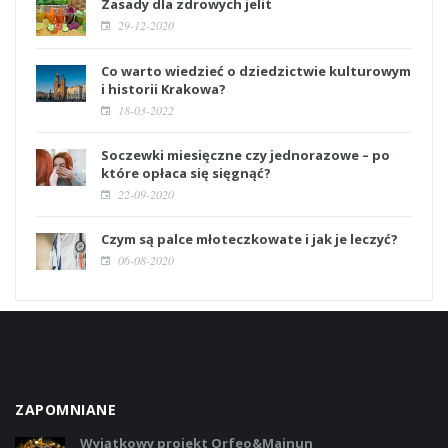
Zasady dla zdrowych jelit
29-12-2020
Co warto wiedzieć o dziedzictwie kulturowym
i historii Krakowa?
18-03-2022
Soczewki miesięczne czy jednorazowe – po
które opłaca się sięgnąć?
22-09-2020
Czym są palce młoteczkowate i jak je leczyć?
06-08-2020
ZAPOMNIANE
Wyjątkowy projekt Orfeo&Majnun